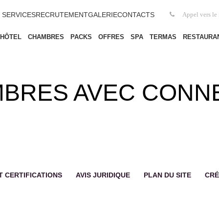
SERVICES
RECRUTEMENT
GALERIE
CONTACTS
Appel vers le 
HÔTEL
CHAMBRES
PACKS
OFFRES
SPA
TERMAS
RESTAURA
BRES AVEC CONN
T CERTIFICATIONS
AVIS JURIDIQUE
PLAN DU SITE
CRÉ