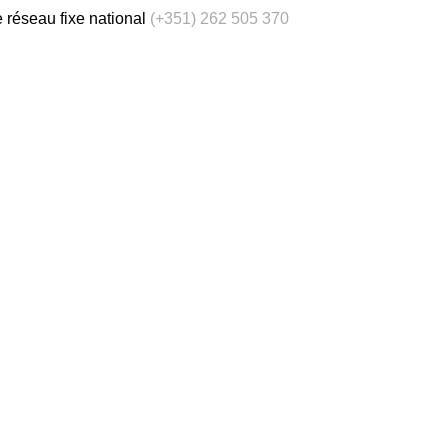
 réseau fixe national
(+351) 262 505 370
is
Portugais - du Portugal