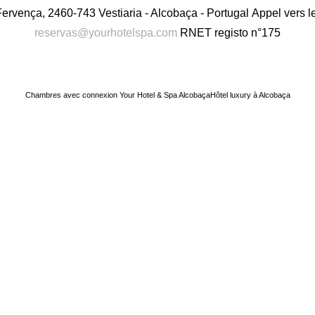
rvença, 2460-743 Vestiaria - Alcobaça - Portugal
Appel vers le
reservas@yourhotelspa.com
RNET registo n°175
Anglais
Espagnol
França
Chambres avec connexion Your Hotel & Spa Alcobaça
Hôtel luxury à Alcobaça