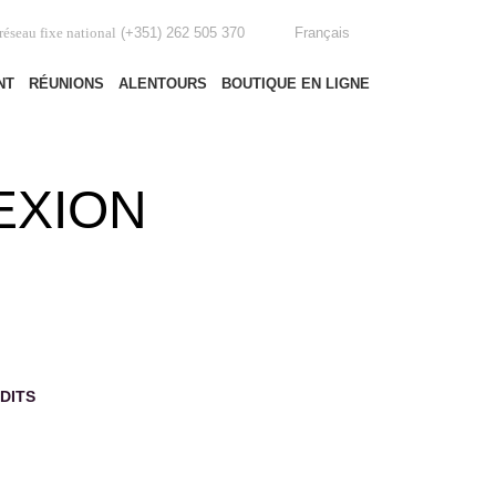
(+351) 262 505 370
Français
réseau fixe national
NT
RÉUNIONS
ALENTOURS
BOUTIQUE EN LIGNE
EXION
DITS