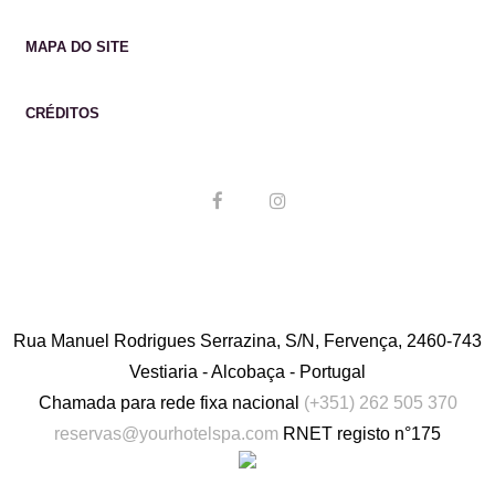
MAPA DO SITE
Inglês
Espanhol
Francês
CRÉDITOS
Português
Rua Manuel Rodrigues Serrazina, S/N, Fervença, 2460-743
Vestiaria - Alcobaça - Portugal
Chamada para rede fixa nacional
(+351) 262 505 370
reservas@yourhotelspa.com
RNET registo n°175