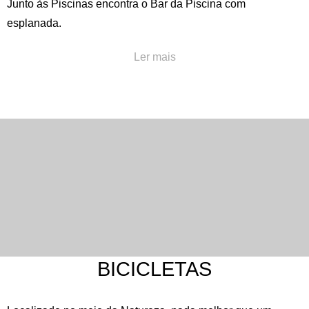
Junto às Piscinas encontra o Bar da Piscina com
esplanada.
Notas
:
Ler mais
As Piscinas e o Bar encontram-se em funcionamento no
período de Verão.
As Piscinas são de uso gratuito para hóspedes do Hotel.
BICICLETAS